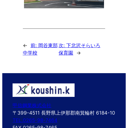
←
前:
岡谷東部
次:
下北沢そらいろ
中学校
保育園
→
甲信鋼業株式会社
〒399-4511 長野県上伊那郡南箕輪村 6184-10
TEL.0265-98-7464
FAX.0265-98-7465