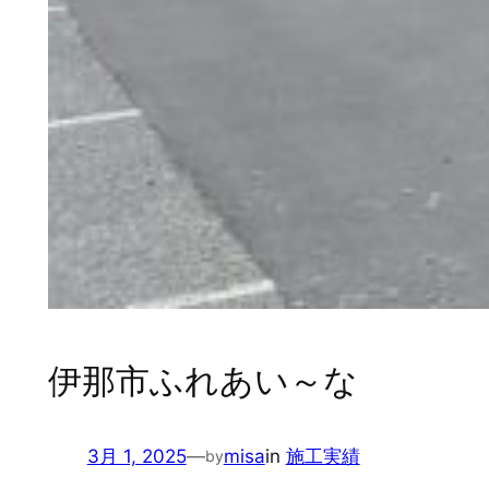
伊那市ふれあい～な
3月 1, 2025
—
misa
in
施工実績
by