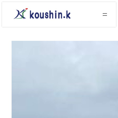
内
容
を
ス
キ
ッ
プ