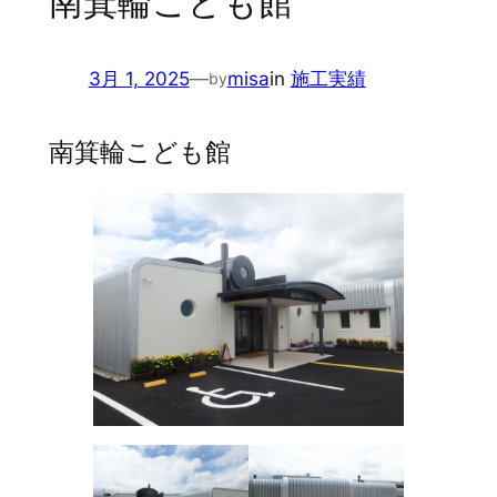
南箕輪こども館
3月 1, 2025
—
misa
in
施工実績
by
南箕輪こども館