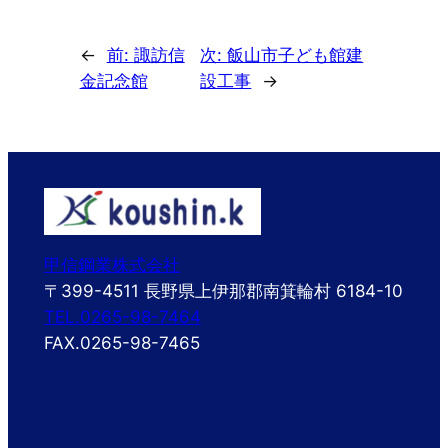
←
前:
諏訪信
次:
飯山市子ども館建
金記念館
設工事
→
甲信鋼業株式会社
〒399-4511 長野県上伊那郡南箕輪村 6184-10
TEL.0265-98-7464
FAX.0265-98-7465