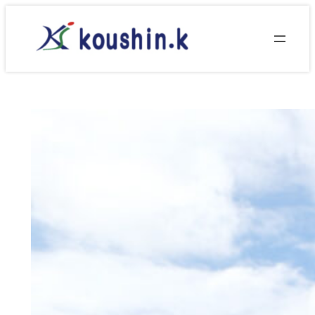
内
容
を
ス
キ
ッ
プ