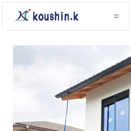
内
容
を
ス
キ
ッ
プ