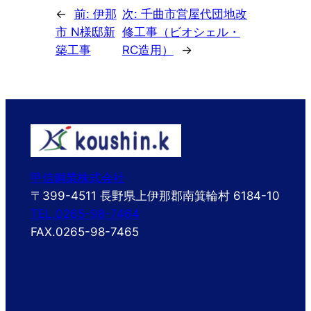
←
前:
伊那
次:
千曲市営屋代団地改
市 N様邸新
修工事（ビオシェル・
築工事
RC造用）
→
甲信鋼業株式会社
〒399-4511 長野県上伊那郡南箕輪村 6184-10
TEL.0265-98-7464
FAX.0265-98-7465