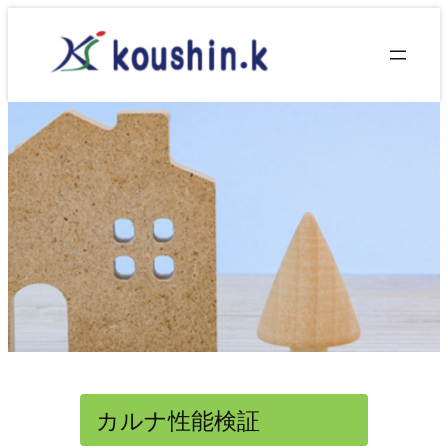
内
容
を
ス
キ
ッ
プ
カルナ性能検証